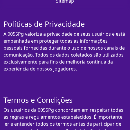
Sitemap
Políticas de Privacidade
A 0055Pg valoriza a privacidade de seus usuários e está
empenhada em proteger todas as informações
pessoais fornecidas durante o uso de nossos canais de
comunicação. Todos os dados coletados são utilizados
exclusivamente para fins de melhoria contínua da
experiência de nossos jogadores.
Termos e Condições
Os usuários da 0055Pg concordam em respeitar todas
as regras e regulamentos estabelecidos. É importante
ler e entender todos os termos antes de participar de