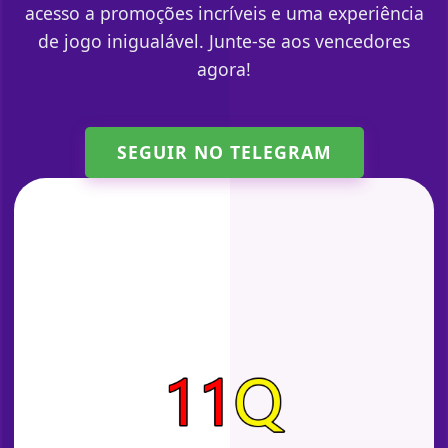
acesso a promoções incríveis e uma experiência
de jogo inigualável. Junte-se aos vencedores
agora!
SEGUIR NO TELEGRAM