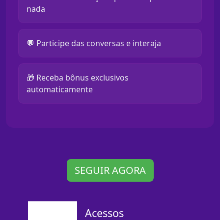
nada
💬 Participe das conversas e interaja
🎁 Receba bônus exclusivos
automaticamente
SEGUIR AGORA
Acessos