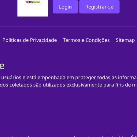
Login
Registrar-se
Políticas de Privacidade
Termos e Condições
Sitemap
de
s usuários e está empenhada em proteger todas as informa
os coletados são utilizados exclusivamente para fins de m