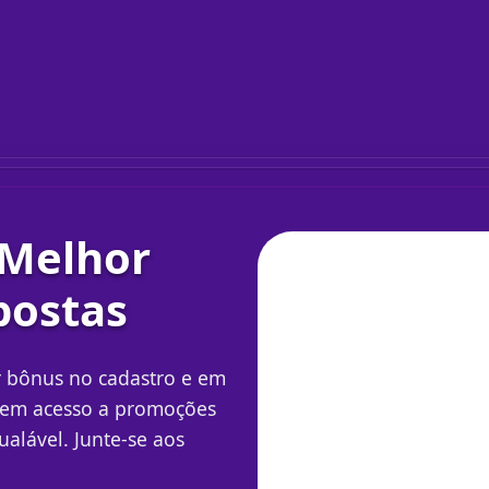
 Melhor
postas
 bônus no cadastro e em
tem acesso a promoções
ualável. Junte-se aos