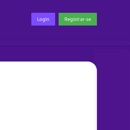
Login
Registrar-se