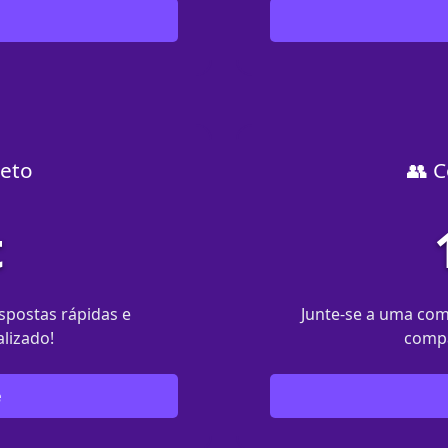
reto
👥 
t
espostas rápidas e
Junte-se a uma com
lizado!
compa
e