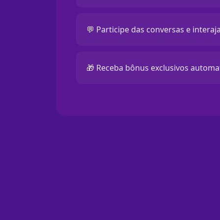
💬 Participe das conversas e interaj
🎁 Receba bônus exclusivos autom