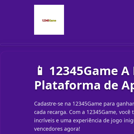
📱 12345Game A
Plataforma de A
Cadastre-se na 12345Game para ganhar
cada recarga. Com a 12345Game, você 
incríveis e uma experiência de jogo inig
vencedores agora!