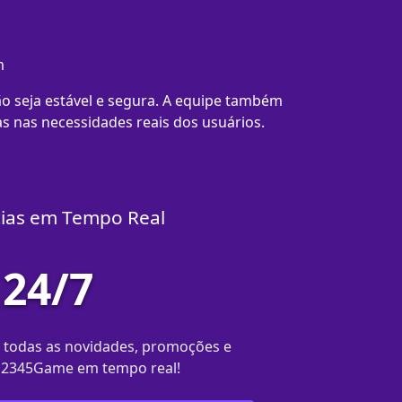
m
ão seja estável e segura. A equipe também
 nas necessidades reais dos usuários.
cias em Tempo Real
24/7
e todas as novidades, promoções e
12345Game em tempo real!