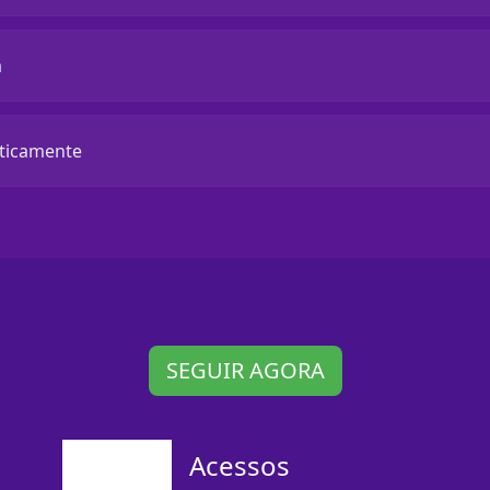
a
aticamente
SEGUIR AGORA
Acessos