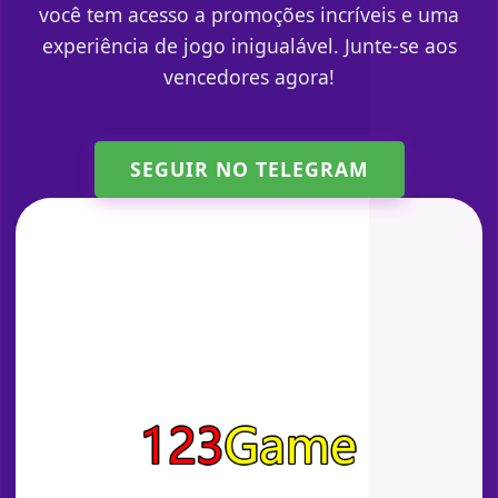
você tem acesso a promoções incríveis e uma
experiência de jogo inigualável. Junte-se aos
vencedores agora!
SEGUIR NO TELEGRAM