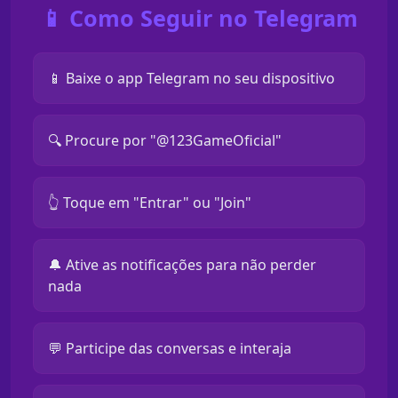
📱 Como Seguir no Telegram
📱 Baixe o app Telegram no seu dispositivo
🔍 Procure por "@123GameOficial"
👆 Toque em "Entrar" ou "Join"
🔔 Ative as notificações para não perder
nada
💬 Participe das conversas e interaja