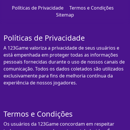
Políticas de Privacidade
Termos e Condições
Sitemap
Políticas de Privacidade
A 123Game valoriza a privacidade de seus usuários e
está empenhada em proteger todas as informações
pessoais fornecidas durante o uso de nossos canais de
comunicação. Todos os dados coletados são utilizados
exclusivamente para fins de melhoria contínua da
experiência de nossos jogadores.
Termos e Condições
Os usuários da 123Game concordam em respeitar