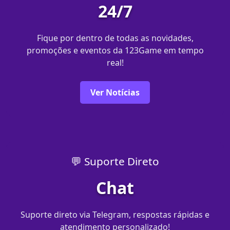
24/7
Fique por dentro de todas as novidades,
promoções e eventos da 123Game em tempo
real!
Ver Notícias
💬 Suporte Direto
Chat
Suporte direto via Telegram, respostas rápidas e
atendimento personalizado!