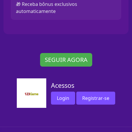
🎁 Receba bônus exclusivos
automaticamente
SEGUIR AGORA
Acessos
Login
Registrar-se