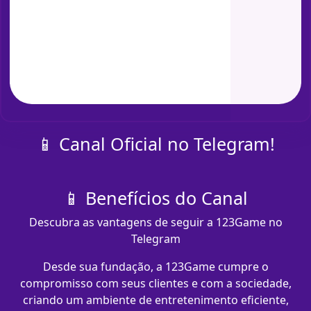
📱 Canal Oficial no Telegram!
📱 Benefícios do Canal
Descubra as vantagens de seguir a 123Game no
Telegram
Desde sua fundação, a 123Game cumpre o
compromisso com seus clientes e com a sociedade,
criando um ambiente de entretenimento eficiente,