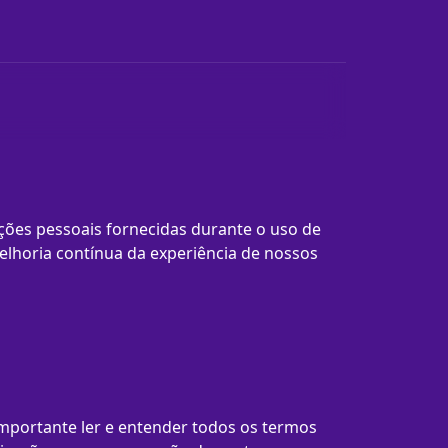
ções pessoais fornecidas durante o uso de
elhoria contínua da experiência de nossos
mportante ler e entender todos os termos