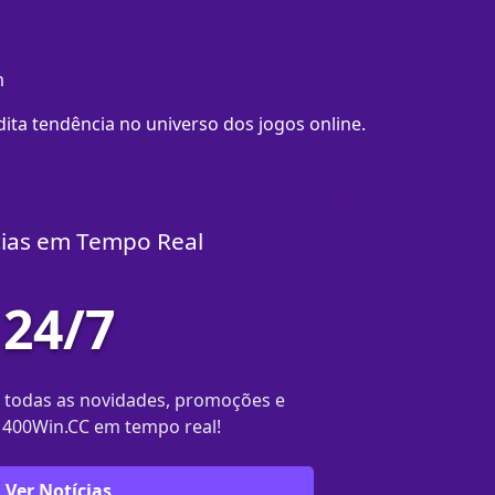
m
ta tendência no universo dos jogos online.
cias em Tempo Real
24/7
e todas as novidades, promoções e
1400Win.CC em tempo real!
Ver Notícias