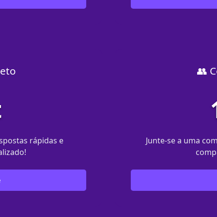
reto
👥 
t
espostas rápidas e
Junte-se a uma com
lizado!
compa
e