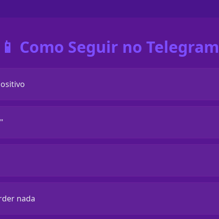
📱 Como Seguir no Telegram
ositivo
"
erder nada