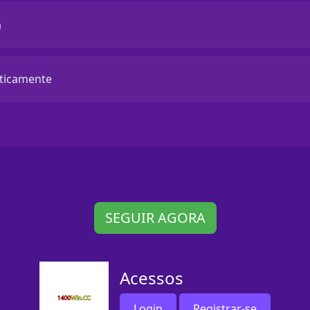
a
aticamente
SEGUIR AGORA
Acessos
Login
Registrar-se