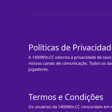
Políticas de Privacida
A 1400Win.CC valoriza a privacidade de seu
nossos canais de comunicação. Todos os dad
jogadores.
Termos e Condições
Os usuários da 1400Win.CC concordam em re