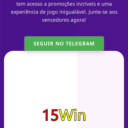
tem acesso a promoções incríveis e uma
experiência de jogo inigualável. Junte-se aos
vencedores agora!
SEGUIR NO TELEGRAM