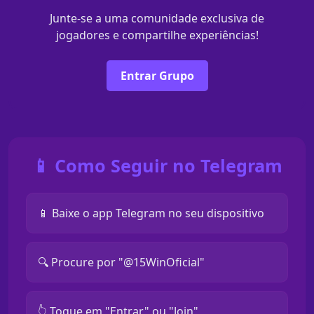
Junte-se a uma comunidade exclusiva de
jogadores e compartilhe experiências!
Entrar Grupo
📱 Como Seguir no Telegram
📱 Baixe o app Telegram no seu dispositivo
🔍 Procure por "@15WinOficial"
👆 Toque em "Entrar" ou "Join"