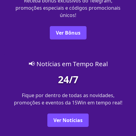
Receba bônus exclusivos do Telegram,
promoções especiais e códigos promocionais
únicos!
Ver Bônus
📢 Notícias em Tempo Real
24/7
Fique por dentro de todas as novidades,
promoções e eventos da 15Win em tempo real!
Ver Notícias