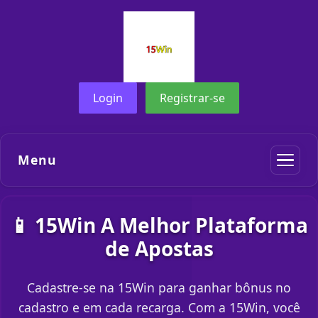
Login
Registrar-se
Menu
📱 15Win A Melhor Plataforma
de Apostas
Cadastre-se na 15Win para ganhar bônus no
cadastro e em cada recarga. Com a 15Win, você