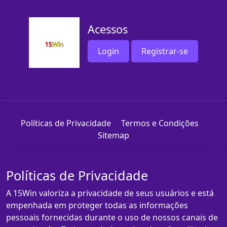
Acessos
Login
Registrar-se
Políticas de Privacidade
Termos e Condições
Sitemap
Políticas de Privacidade
A 15Win valoriza a privacidade de seus usuários e está
empenhada em proteger todas as informações
pessoais fornecidas durante o uso de nossos canais de