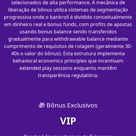
selecionados de alta performance. A mecânica de
liberação de bônus utiliza sistemas de segmentação
progressiva onde o bankroll é dividido conceitualmente
em dinheiro real e bonus funds, com profits de apostas
usando bonus balance sendo transferidos
gradualmente para withdrawable balance mediante
cumprimento de requisitos de rolagem (geralmente 30-
40x o valor do bônus). Esta estrutura implementa
behavioral economics principles que incentivam
extended play sessions enquanto mantêm
transparência regulatória.
🎁 Bônus Exclusivos
VIP