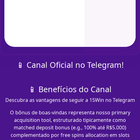
📱 Canal Oficial no Telegram!
📱 Benefícios do Canal
Descubra as vantagens de seguir a 15Win no Telegram
O bônus de boas-vindas representa nosso primary
acquisition tool, estruturado tipicamente como
matched deposit bonus (e.g., 100% até R$5.000)
complementado por free spins allocation em slots