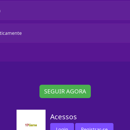
a
aticamente
SEGUIR AGORA
Acessos
Login
Registrar-se