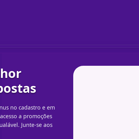
lhor
postas
nus no cadastro e em
 acesso a promoções
ualável. Junte-se aos