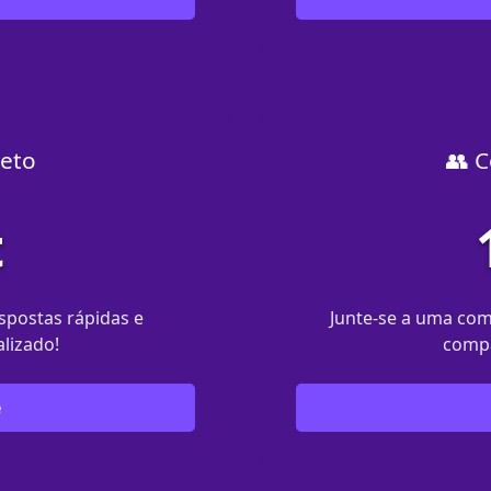
reto
👥 
t
espostas rápidas e
Junte-se a uma com
lizado!
compa
e