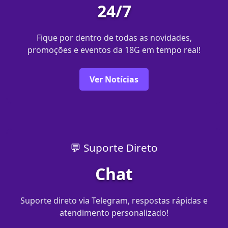
24/7
Fique por dentro de todas as novidades,
promoções e eventos da 18G em tempo real!
Ver Notícias
💬 Suporte Direto
Chat
Suporte direto via Telegram, respostas rápidas e
atendimento personalizado!