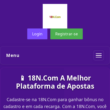
Login
Registrar-se
Menu
📱 18N.Com A Melhor
Plataforma de Apostas
Cadastre-se na 18N.Com para ganhar bônus no
cadastro e em cada recarga. Com a 18N.Com, você