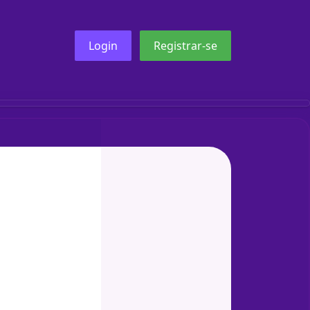
Login
Registrar-se