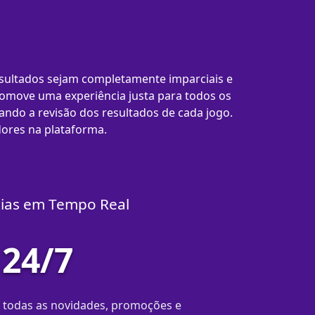
esultados sejam completamente imparciais e
promove uma experiência justa para todos os
ando a revisão dos resultados de cada jogo.
dores na plataforma.
cias em Tempo Real
24/7
e todas as novidades, promoções e