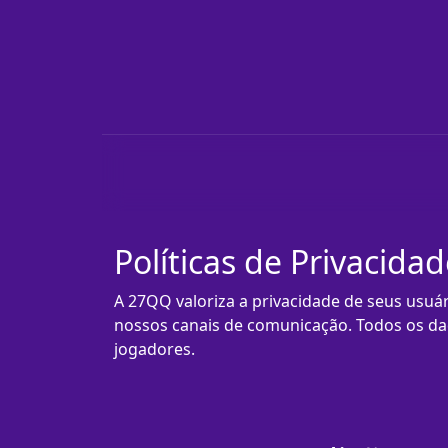
Políticas de Privacida
A 27QQ valoriza a privacidade de seus usu
nossos canais de comunicação. Todos os dad
jogadores.