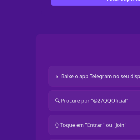
📱 Baixe o app Telegram no seu disp
🔍 Procure por "@27QQOficial"
👆 Toque em "Entrar" ou "Join"