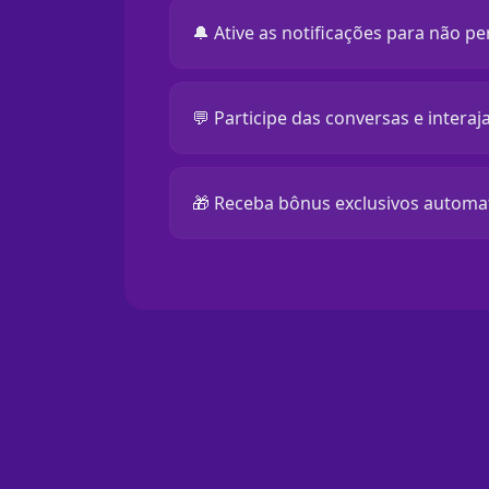
🔔 Ative as notificações para não p
💬 Participe das conversas e interaj
🎁 Receba bônus exclusivos autom