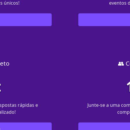
s únicos!
eventos 
reto
👥 
t
espostas rápidas e
Junte-se a uma com
lizado!
compa
e