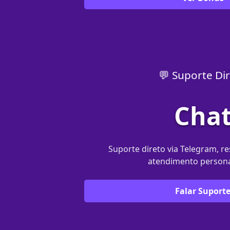
💬 Suporte Di
Cha
Suporte direto via Telegram, r
atendimento persona
Falar Suport