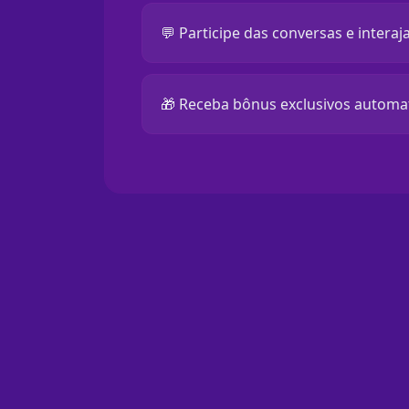
💬 Participe das conversas e interaj
🎁 Receba bônus exclusivos autom