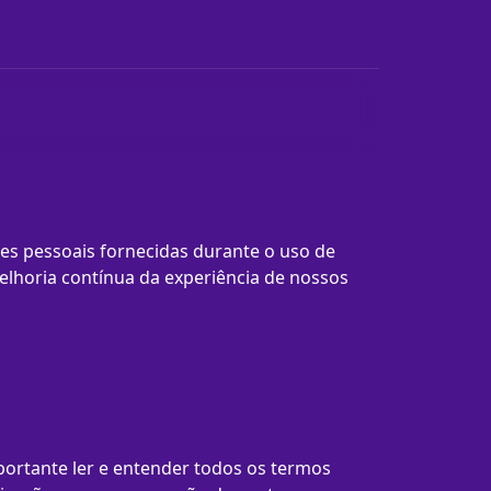
es pessoais fornecidas durante o uso de
elhoria contínua da experiência de nossos
ortante ler e entender todos os termos