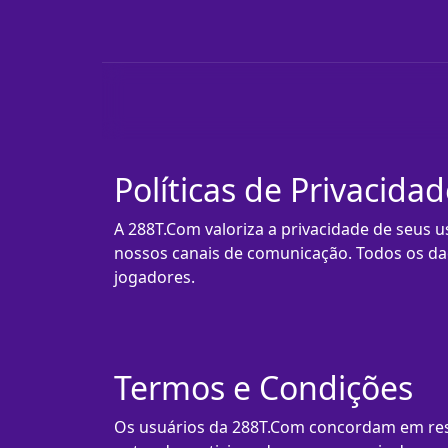
Políticas de Privacida
A 288T.Com valoriza a privacidade de seus 
nossos canais de comunicação. Todos os dad
jogadores.
Termos e Condições
Os usuários da 288T.Com concordam em resp