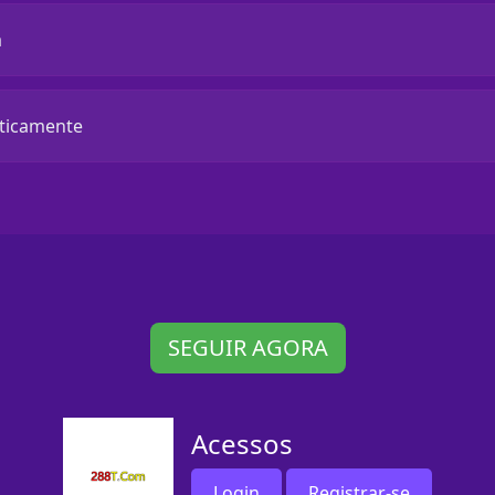
a
aticamente
SEGUIR AGORA
Acessos
Login
Registrar-se