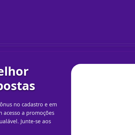
elhor
postas
ônus no cadastro e em
m acesso a promoções
ualável. Junte-se aos