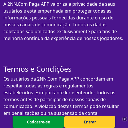
A 2NN.Com Paga APP valoriza a privacidade de seus
usuários e está empenhada em proteger todas as
informações pessoais fornecidas durante o uso de
nossos canais de comunicação. Todos os dados
coletados são utilizados exclusivamente para fins de
melhoria contínua da experiência de nossos jogadores.
Termos e Condições
Os usuários da 2NN.Com Paga APP concordam em
respeitar todas as regras e regulamentos
estabelecidos. É importante ler e entender todos os
termos antes de participar de nossos canais de
comunicação. A violação destes termos pode resultar
em penalizações ou na suspensão da conta.
X
Cadastre-se
Entrar