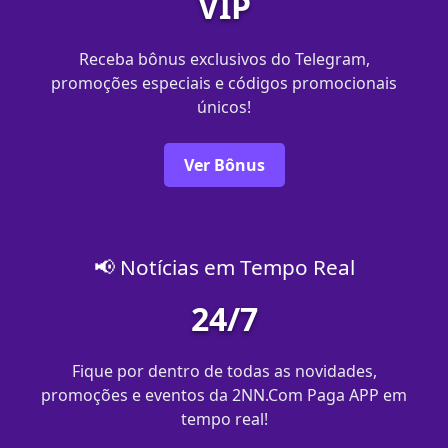
VIP
Receba bônus exclusivos do Telegram,
promoções especiais e códigos promocionais
únicos!
Ver Bônus
📢 Notícias em Tempo Real
24/7
Fique por dentro de todas as novidades,
promoções e eventos da 2NN.Com Paga APP em
tempo real!