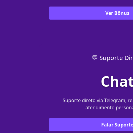
Ver Bônus
💬 Suporte Di
Cha
Suporte direto via Telegram, r
atendimento persona
Falar Suport