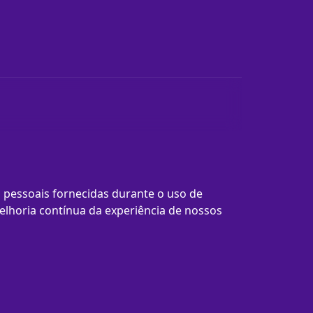
 pessoais fornecidas durante o uso de
elhoria contínua da experiência de nossos