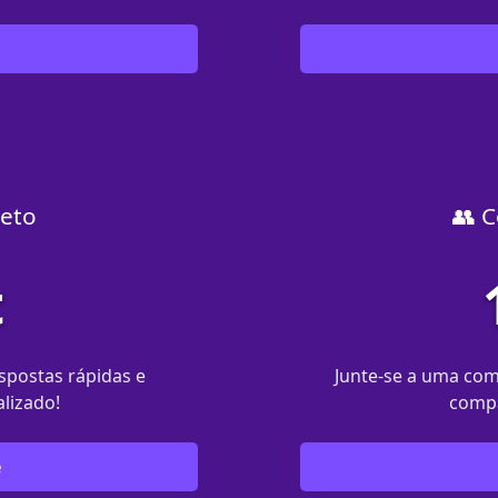
reto
👥 
t
espostas rápidas e
Junte-se a uma com
lizado!
compa
e