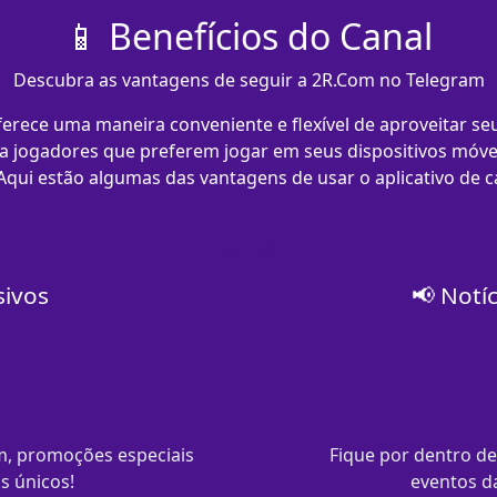
📱 Benefícios do Canal
Descubra as vantagens de seguir a 2R.Com no Telegram
ferece uma maneira conveniente e flexível de aproveitar seu
a jogadores que preferem jogar em seus dispositivos móvei
Aqui estão algumas das vantagens de usar o aplicativo de c
sivos
📢 Notí
m, promoções especiais
Fique por dentro d
s únicos!
eventos d