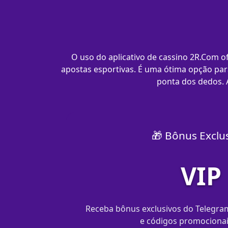
O uso do aplicativo de cassino 2R.Com o
apostas esportivas. É uma ótima opção par
ponta dos dedos. 
🎁 Bônus Exclu
VIP
Receba bônus exclusivos do Telegra
e códigos promocionai