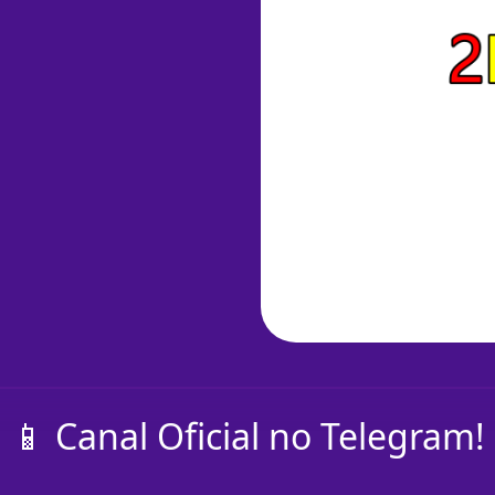
📱 Canal Oficial no Telegram!