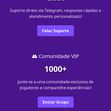
Suporte direto via Telegram, respostas rápidas e
atendimento personalizado!
Falar Suporte
👥 Comunidade VIP
1000+
Junte-se a uma comunidade exclusiva de
jogadores e compartilhe experiências!
Entrar Grupo