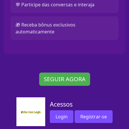
💬 Participe das conversas e interaja
🎁 Receba bônus exclusivos
automaticamente
SEGUIR AGORA
Acessos
Login
Registrar-se