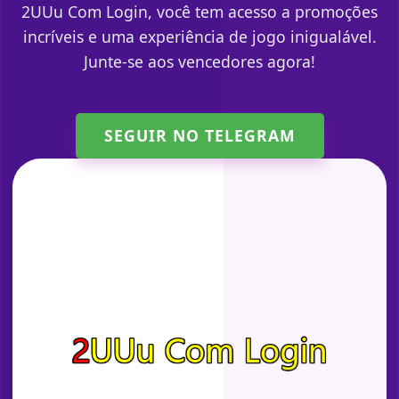
2UUu Com Login, você tem acesso a promoções
incríveis e uma experiência de jogo inigualável.
Junte-se aos vencedores agora!
SEGUIR NO TELEGRAM