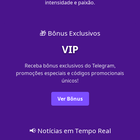
intensidade e paixão.
🎁 Bônus Exclusivos
VIP
Receba bônus exclusivos do Telegram,
promoções especiais e códigos promocionais
únicos!
Ver Bônus
📢 Notícias em Tempo Real