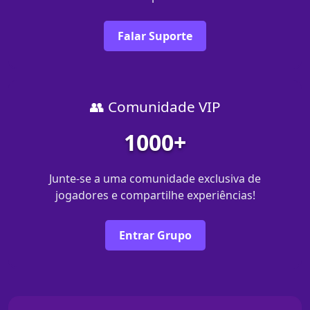
Falar Suporte
👥 Comunidade VIP
1000+
Junte-se a uma comunidade exclusiva de
jogadores e compartilhe experiências!
Entrar Grupo