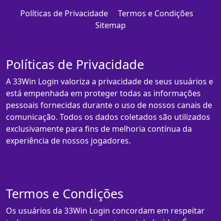
Políticas de Privacidade
Termos e Condições
Sitemap
Políticas de Privacidade
A 33Win Login valoriza a privacidade de seus usuários e
está empenhada em proteger todas as informações
pessoais fornecidas durante o uso de nossos canais de
comunicação. Todos os dados coletados são utilizados
exclusivamente para fins de melhoria contínua da
experiência de nossos jogadores.
Termos e Condições
Os usuários da 33Win Login concordam em respeitar