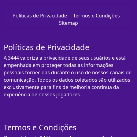
Políticas de Privacidade
Termos e Condições
Sitemap
Políticas de Privacidade
A 3444 valoriza a privacidade de seus usuários e está
empenhada em proteger todas as informações
pessoais fornecidas durante o uso de nossos canais de
comunicação. Todos os dados coletados são utilizados
exclusivamente para fins de melhoria contínua da
experiência de nossos jogadores.
Termos e Condições