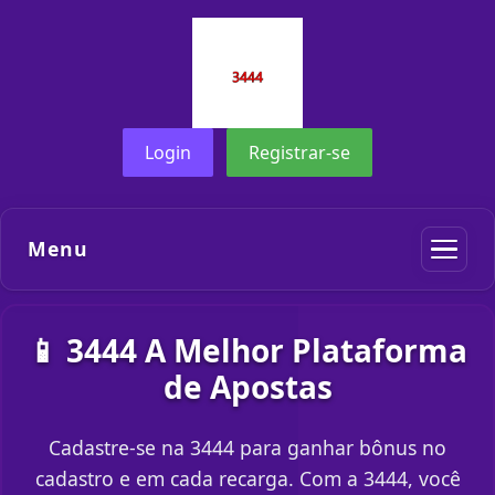
Login
Registrar-se
Menu
📱 3444 A Melhor Plataforma
de Apostas
Cadastre-se na 3444 para ganhar bônus no
cadastro e em cada recarga. Com a 3444, você