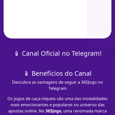
📱 Canal Oficial no Telegram!
📱 Benefícios do Canal
Descubra as vantagens de seguir a 365Jogo no
Telegram
Os jogos de caça-níqueis são uma das modalidades
mais emocionantes e populares no universo das
apostas online. No
365Jogo
, uma renomada marca