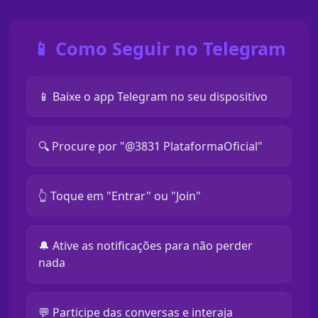
📱 Como Seguir no Telegram
📱 Baixe o app Telegram no seu dispositivo
🔍 Procure por "@3831 PlataformaOficial"
👆 Toque em "Entrar" ou "Join"
🔔 Ative as notificações para não perder
nada
💬 Participe das conversas e interaja