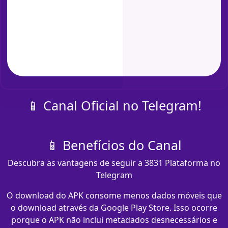
📱 Canal Oficial no Telegram!
📱 Benefícios do Canal
Descubra as vantagens de seguir a 3831 Plataforma no
Telegram
O download do APK consome menos dados móveis que
o download através da Google Play Store. Isso ocorre
porque o APK não inclui metadados desnecessários e