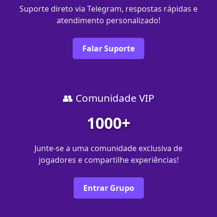
Suporte direto via Telegram, respostas rápidas e
atendimento personalizado!
Falar Suporte
👥 Comunidade VIP
1000+
Junte-se a uma comunidade exclusiva de
jogadores e compartilhe experiências!
Entrar Grupo