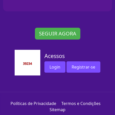
SEGUIR AGORA
Acessos
Login
Registrar-se
Políticas de Privacidade
Termos e Condições
Sitemap