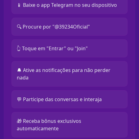
📱 Baixe o app Telegram no seu dispositivo
🔍 Procure por "@39234Oficial"
👆 Toque em "Entrar" ou "Join"
🔔 Ative as notificações para não perder
nada
💬 Participe das conversas e interaja
🎁 Receba bônus exclusivos
automaticamente