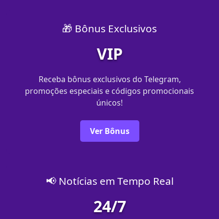
🎁 Bônus Exclusivos
VIP
Receba bônus exclusivos do Telegram,
promoções especiais e códigos promocionais
únicos!
Ver Bônus
📢 Notícias em Tempo Real
24/7