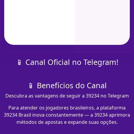
📱 Canal Oficial no Telegram!
📱 Benefícios do Canal
Descubra as vantagens de seguir a 39234 no Telegram
Para atender os jogadores brasileiros, a plataforma
39234 Brasil inova constantemente — a 39234 aprimora
métodos de apostas e expande suas opções.