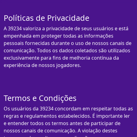
Políticas de Privacidade
A 39234 valoriza a privacidade de seus usuários e está
empenhada em proteger todas as informações
pessoais fornecidas durante o uso de nossos canais de
comunicação. Todos os dados coletados são utilizados
exclusivamente para fins de melhoria contínua da
experiência de nossos jogadores.
Termos e Condições
Os usuários da 39234 concordam em respeitar todas as
regras e regulamentos estabelecidos. É importante ler
e entender todos os termos antes de participar de
nossos canais de comunicação. A violação destes