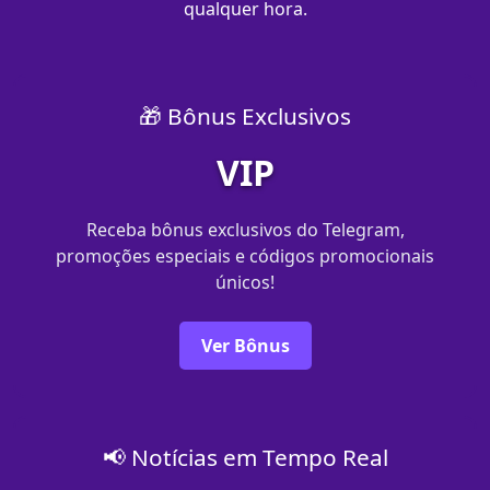
qualquer hora.
🎁 Bônus Exclusivos
VIP
Receba bônus exclusivos do Telegram,
promoções especiais e códigos promocionais
únicos!
Ver Bônus
📢 Notícias em Tempo Real