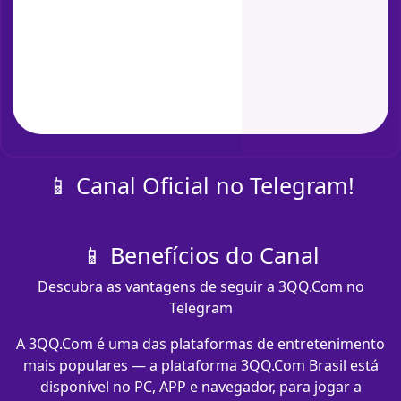
📱 Canal Oficial no Telegram!
📱 Benefícios do Canal
Descubra as vantagens de seguir a 3QQ.Com no
Telegram
A 3QQ.Com é uma das plataformas de entretenimento
mais populares — a plataforma 3QQ.Com Brasil está
disponível no PC, APP e navegador, para jogar a