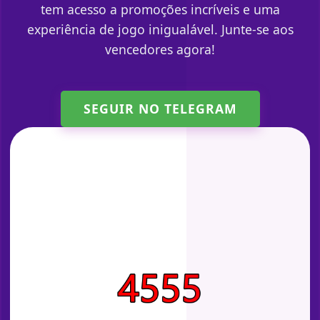
tem acesso a promoções incríveis e uma
experiência de jogo inigualável. Junte-se aos
vencedores agora!
SEGUIR NO TELEGRAM