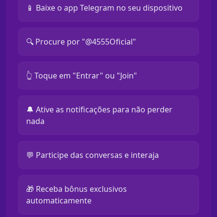
📱 Baixe o app Telegram no seu dispositivo
🔍 Procure por "@4555Oficial"
👆 Toque em "Entrar" ou "Join"
🔔 Ative as notificações para não perder
nada
💬 Participe das conversas e interaja
🎁 Receba bônus exclusivos
automaticamente