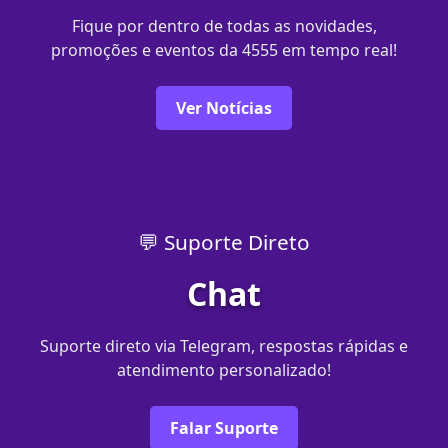
Fique por dentro de todas as novidades,
promoções e eventos da 4555 em tempo real!
Ver Notícias
💬 Suporte Direto
Chat
Suporte direto via Telegram, respostas rápidas e
atendimento personalizado!
Falar Suporte