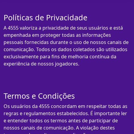
Políticas de Privacidade
A 4555 valoriza a privacidade de seus usuários e está
empenhada em proteger todas as informações
pessoais fornecidas durante o uso de nossos canais de
comunicação. Todos os dados coletados são utilizados
exclusivamente para fins de melhoria contínua da
experiência de nossos jogadores.
Termos e Condições
Os usuários da 4555 concordam em respeitar todas as
regras e regulamentos estabelecidos. É importante ler
e entender todos os termos antes de participar de
nossos canais de comunicação. A violação destes