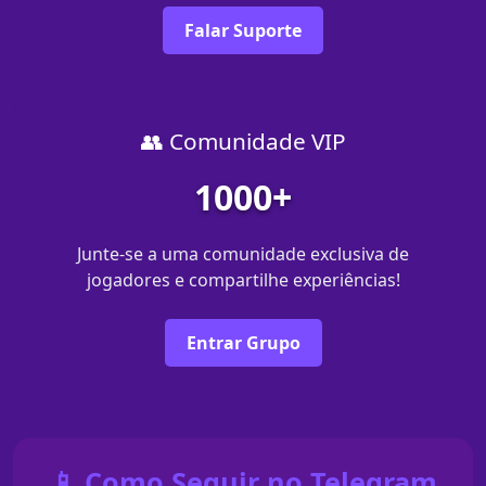
Falar Suporte
👥 Comunidade VIP
1000+
Junte-se a uma comunidade exclusiva de
jogadores e compartilhe experiências!
Entrar Grupo
📱 Como Seguir no Telegram