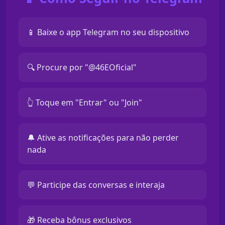
📱 Baixe o app Telegram no seu dispositivo
🔍 Procure por "@46EOficial"
👆 Toque em "Entrar" ou "Join"
🔔 Ative as notificações para não perder
nada
💬 Participe das conversas e interaja
🎁 Receba bônus exclusivos