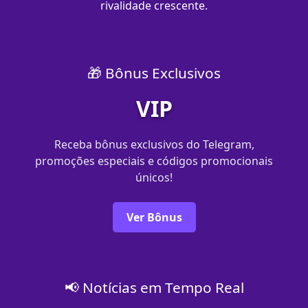
rivalidade crescente.
🎁 Bônus Exclusivos
VIP
Receba bônus exclusivos do Telegram,
promoções especiais e códigos promocionais
únicos!
Ver Bônus
📢 Notícias em Tempo Real