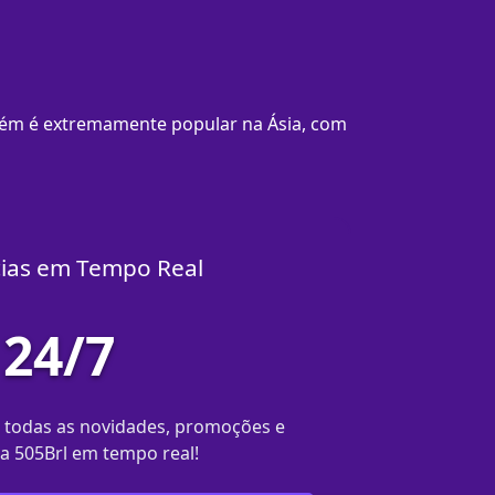
mbém é extremamente popular na Ásia, com
cias em Tempo Real
24/7
e todas as novidades, promoções e
a 505Brl em tempo real!