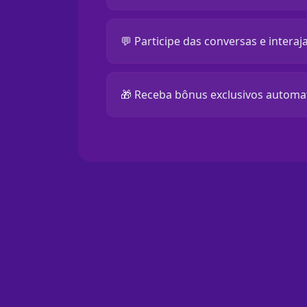
💬 Participe das conversas e interaj
🎁 Receba bônus exclusivos autom