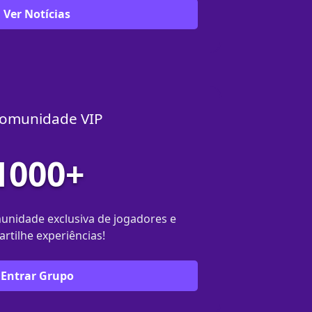
Ver Notícias
Comunidade VIP
1000+
unidade exclusiva de jogadores e
rtilhe experiências!
Entrar Grupo