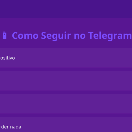
📱 Como Seguir no Telegram
ositivo
erder nada