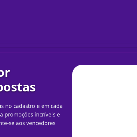
or
postas
us no cadastro e em cada
a promoções incríveis e
unte-se aos vencedores