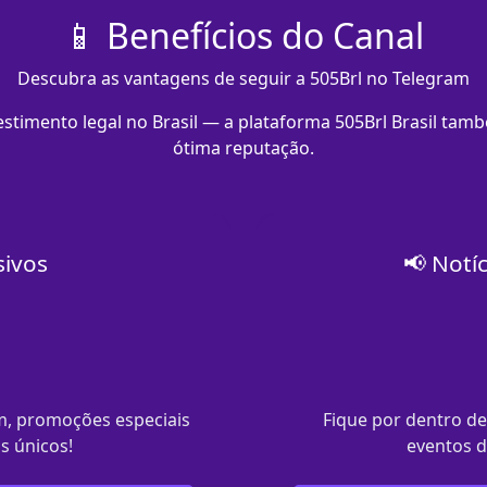
📱 Benefícios do Canal
Descubra as vantagens de seguir a 505Brl no Telegram
vestimento legal no Brasil — a plataforma 505Brl Brasil ta
ótima reputação.
sivos
📢 Notí
m, promoções especiais
Fique por dentro d
s únicos!
eventos d