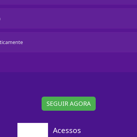
a
aticamente
SEGUIR AGORA
Acessos