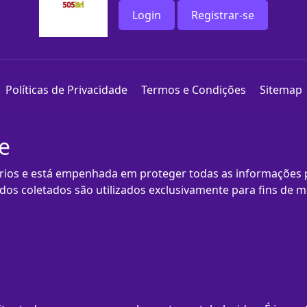
Login
Registrar-se
Políticas de Privacidade
Termos e Condições
Sitemap
de
uários e está empenhada em proteger todas as informações 
os coletados são utilizados exclusivamente para fins de m