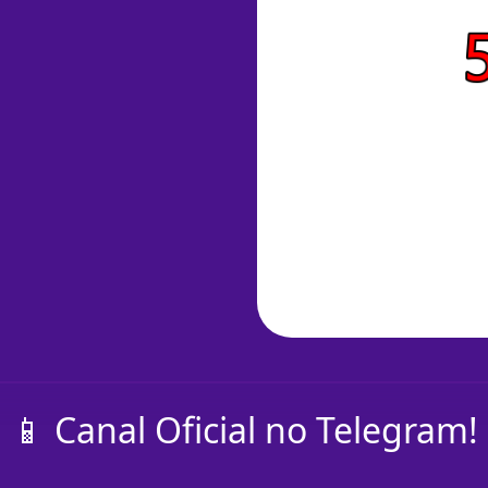
📱 Canal Oficial no Telegram!