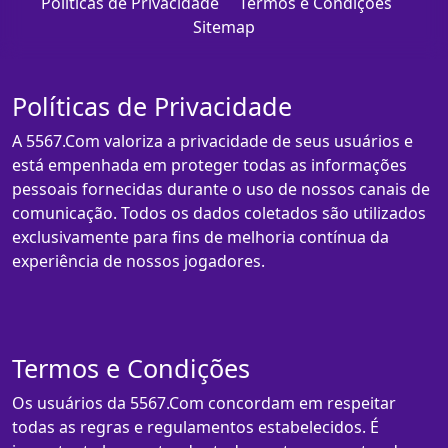
Políticas de Privacidade
Termos e Condições
Sitemap
Políticas de Privacidade
A 5567.Com valoriza a privacidade de seus usuários e
está empenhada em proteger todas as informações
pessoais fornecidas durante o uso de nossos canais de
comunicação. Todos os dados coletados são utilizados
exclusivamente para fins de melhoria contínua da
experiência de nossos jogadores.
Termos e Condições
Os usuários da 5567.Com concordam em respeitar
todas as regras e regulamentos estabelecidos. É