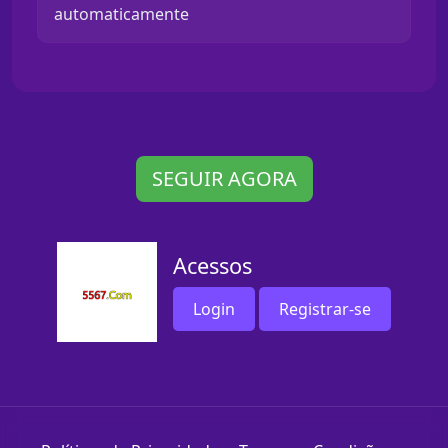
automaticamente
SEGUIR AGORA
Acessos
Login
Registrar-se