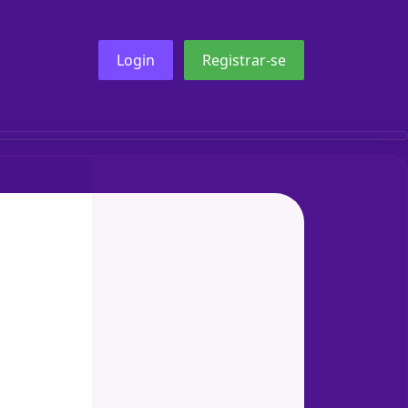
Login
Registrar-se