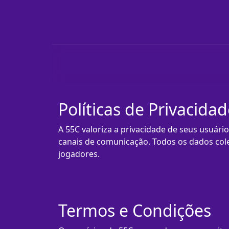
Políticas de Privacida
A 55C valoriza a privacidade de seus usuár
canais de comunicação. Todos os dados cole
jogadores.
Termos e Condições