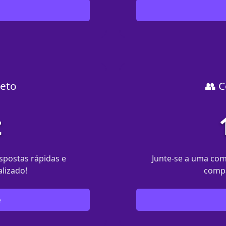
reto
👥 
t
espostas rápidas e
Junte-se a uma com
lizado!
compa
e