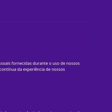
ssoais fornecidas durante o uso de nossos
 contínua da experiência de nossos