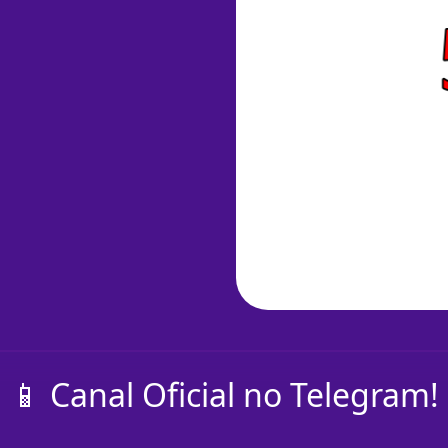
📱 Canal Oficial no Telegram!