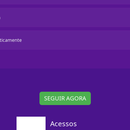
a
aticamente
SEGUIR AGORA
Acessos