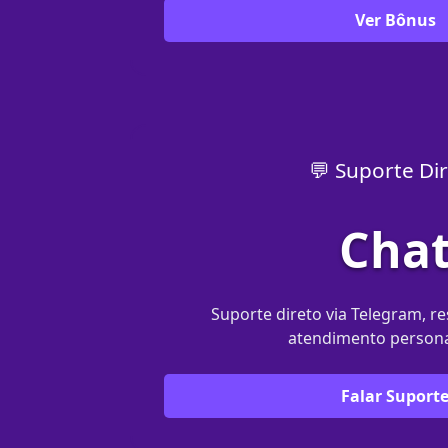
Ver Bônus
💬 Suporte Di
Cha
Suporte direto via Telegram, r
atendimento persona
Falar Suport