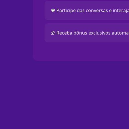
💬 Participe das conversas e interaj
🎁 Receba bônus exclusivos autom