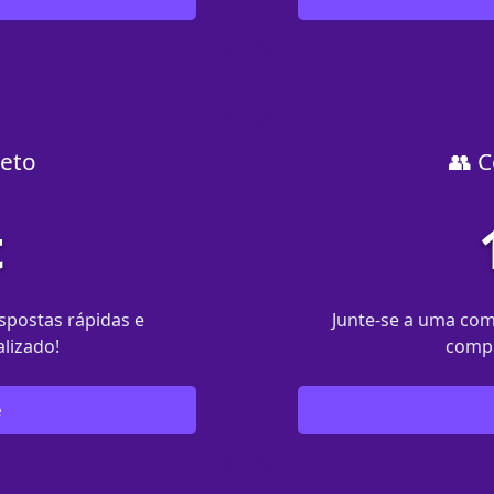
reto
👥 
t
espostas rápidas e
Junte-se a uma com
lizado!
compa
e