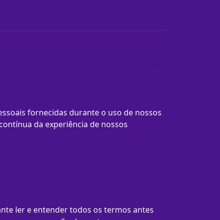
essoais fornecidas durante o uso de nossos
 contínua da experiência de nossos
nte ler e entender todos os termos antes