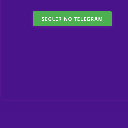
SEGUIR NO TELEGRAM