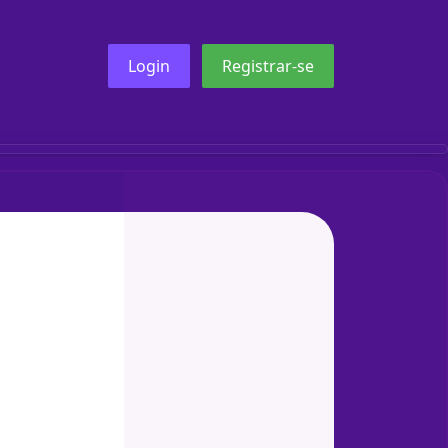
Login
Registrar-se