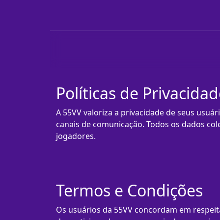
Políticas de Privacida
A 55VV valoriza a privacidade de seus usuá
canais de comunicação. Todos os dados cole
jogadores.
Termos e Condições
Os usuários da 55VV concordam em respeitar