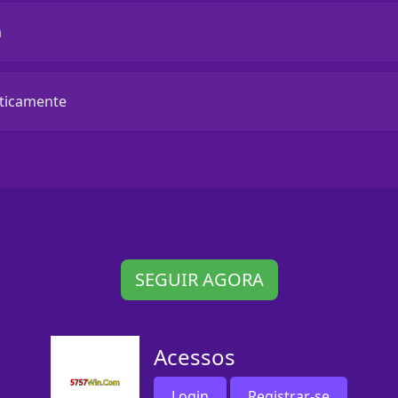
a
aticamente
SEGUIR AGORA
Acessos
Login
Registrar-se