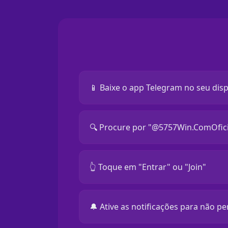
📱 Baixe o app Telegram no seu disp
🔍 Procure por "@5757Win.ComOfici
👆 Toque em "Entrar" ou "Join"
🔔 Ative as notificações para não p