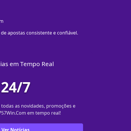
am
de apostas consistente e confiável.
cias em Tempo Real
24/7
e todas as novidades, promoções e
757Win.Com em tempo real!
Ver Notícias