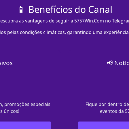
📱 Benefícios do Canal
escubra as vantagens de seguir a 5757Win.Com no Telegr
dos pelas condições climáticas, garantindo uma experiência 
sivos
📢 Notí
m, promoções especiais
Fique por dentro d
s únicos!
eventos da 5