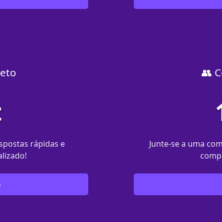
reto
👥 
t
espostas rápidas e
Junte-se a uma com
lizado!
compa
e