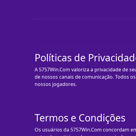
Políticas de Privacida
A 5757Win.Com valoriza a privacidade de s
de nossos canais de comunicação. Todos os 
nossos jogadores.
Termos e Condições
Os usuários da 5757Win.Com concordam em r