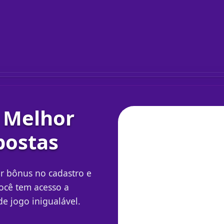
A Melhor
postas
r bônus no cadastro e
ocê tem acesso a
e jogo inigualável.