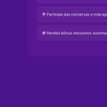
💬 Participe das conversas e interaj
🎁 Receba bônus exclusivos autom