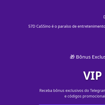
57D CaSSino é o paraíso de entretenimento
🎁 Bônus Exclu
VIP
Receba bônus exclusivos do Telegra
e códigos promocionai