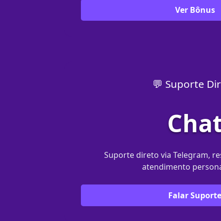
Ver Bônus
💬 Suporte Di
Cha
Suporte direto via Telegram, r
atendimento persona
Falar Suport