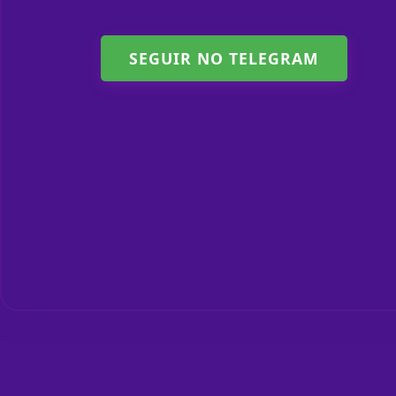
SEGUIR NO TELEGRAM