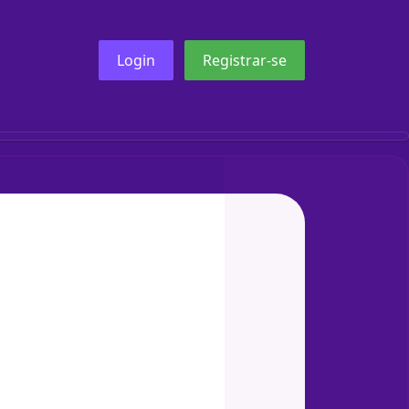
Login
Registrar-se