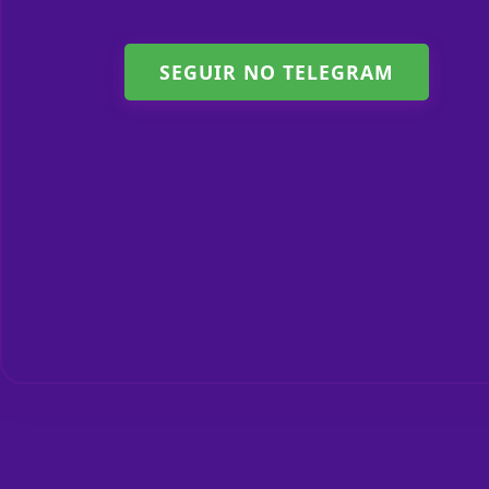
SEGUIR NO TELEGRAM