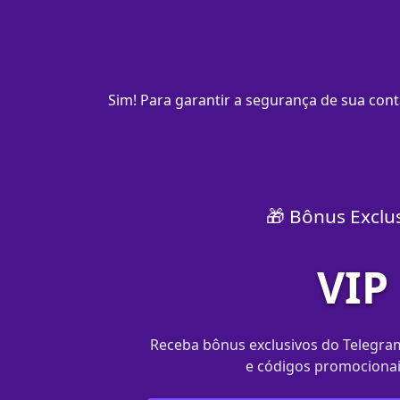
Sim! Para garantir a segurança de sua cont
🎁 Bônus Exclu
VIP
Receba bônus exclusivos do Telegra
e códigos promocionai