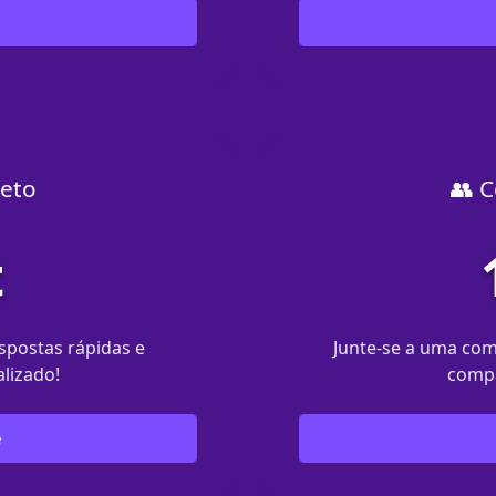
reto
👥 
t
espostas rápidas e
Junte-se a uma com
lizado!
compa
e