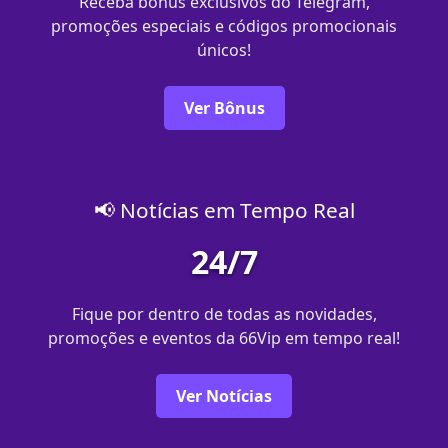
Receba bônus exclusivos do Telegram,
promoções especiais e códigos promocionais
únicos!
Ver Bônus
📢 Notícias em Tempo Real
24/7
Fique por dentro de todas as novidades,
promoções e eventos da 66Vip em tempo real!
Ver Notícias