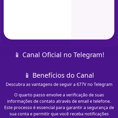
📱 Canal Oficial no Telegram!
📱 Benefícios do Canal
Descubra as vantagens de seguir a 677V no Telegram
O quarto passo envolve a verificação de suas
informações de contato através de email e telefone.
Este processo é essencial para garantir a segurança de
sua conta e permitir que você receba notificações