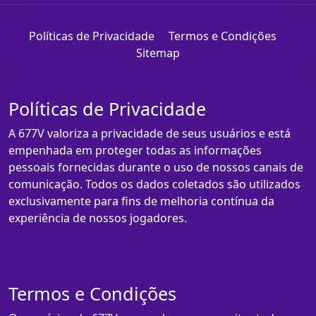
Políticas de Privacidade
Termos e Condições
Sitemap
Políticas de Privacidade
A 677V valoriza a privacidade de seus usuários e está
empenhada em proteger todas as informações
pessoais fornecidas durante o uso de nossos canais de
comunicação. Todos os dados coletados são utilizados
exclusivamente para fins de melhoria contínua da
experiência de nossos jogadores.
Termos e Condições