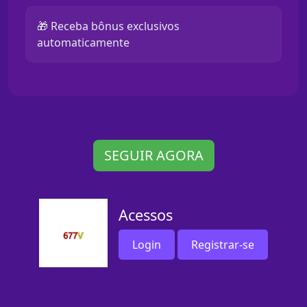
🎁 Receba bônus exclusivos
automaticamente
SEGUIR AGORA
Acessos
Login
Registrar-se