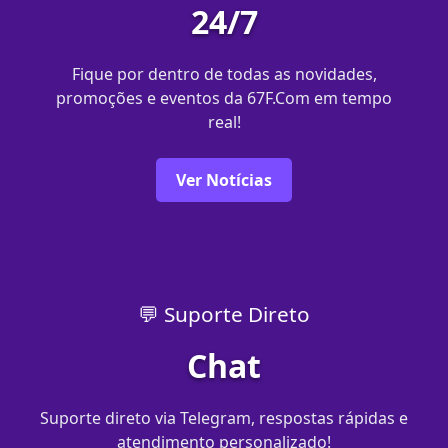
24/7
Fique por dentro de todas as novidades,
promoções e eventos da 67F.Com em tempo
real!
Ver Notícias
💬 Suporte Direto
Chat
Suporte direto via Telegram, respostas rápidas e
atendimento personalizado!