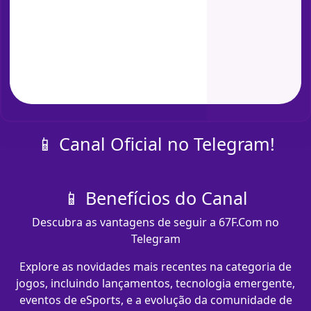
📱 Canal Oficial no Telegram!
📱 Benefícios do Canal
Descubra as vantagens de seguir a 67F.Com no
Telegram
Explore as novidades mais recentes na categoria de
jogos, incluindo lançamentos, tecnologia emergente,
eventos de eSports, e a evolução da comunidade de