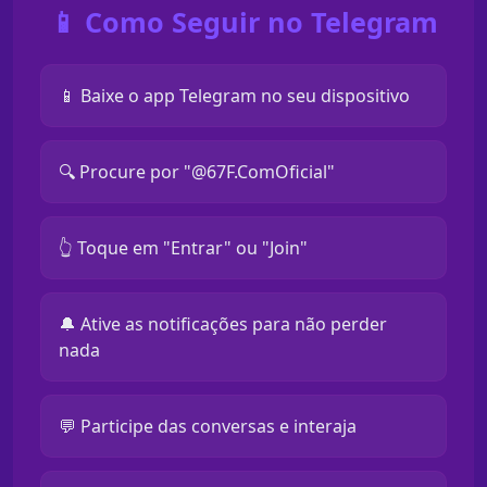
📱 Como Seguir no Telegram
📱 Baixe o app Telegram no seu dispositivo
🔍 Procure por "@67F.ComOficial"
👆 Toque em "Entrar" ou "Join"
🔔 Ative as notificações para não perder
nada
💬 Participe das conversas e interaja