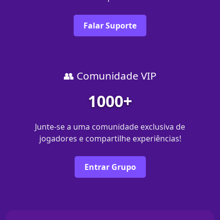
Falar Suporte
👥 Comunidade VIP
1000+
Junte-se a uma comunidade exclusiva de
jogadores e compartilhe experiências!
Entrar Grupo