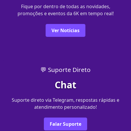
Fique por dentro de todas as novidades,
promoções e eventos da 6K em tempo real!
Ver Notícias
💬 Suporte Direto
Chat
Suporte direto via Telegram, respostas rápidas e
atendimento personalizado!
Falar Suporte