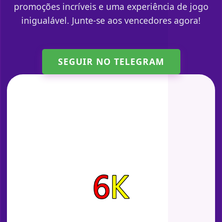
promoções incríveis e uma experiência de jogo
inigualável. Junte-se aos vencedores agora!
SEGUIR NO TELEGRAM