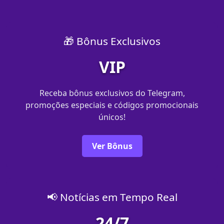
🎁 Bônus Exclusivos
VIP
Receba bônus exclusivos do Telegram,
promoções especiais e códigos promocionais
únicos!
Ver Bônus
📢 Notícias em Tempo Real
24/7