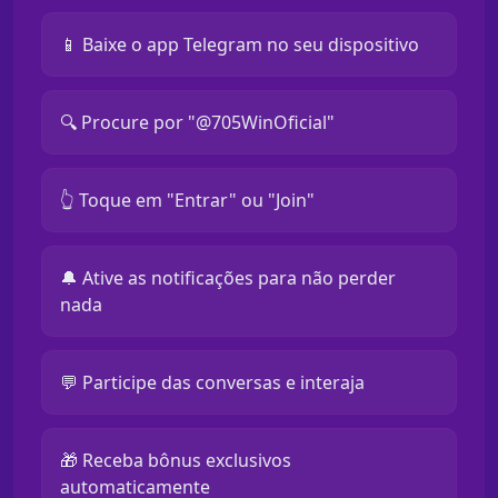
📱 Baixe o app Telegram no seu dispositivo
🔍 Procure por "@705WinOficial"
👆 Toque em "Entrar" ou "Join"
🔔 Ative as notificações para não perder
nada
💬 Participe das conversas e interaja
🎁 Receba bônus exclusivos
automaticamente