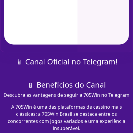
📱 Canal Oficial no Telegram!
📱 Benefícios do Canal
Descubra as vantagens de seguir a 705Win no Telegram
A 705Win é uma das plataformas de cassino mais
clássicas; a 705Win Brasil se destaca entre os
concorrentes com jogos variados e uma experiência
insuperável.