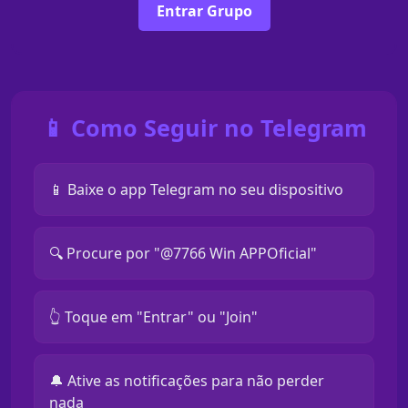
Entrar Grupo
📱 Como Seguir no Telegram
📱 Baixe o app Telegram no seu dispositivo
🔍 Procure por "@7766 Win APPOficial"
👆 Toque em "Entrar" ou "Join"
🔔 Ative as notificações para não perder
nada