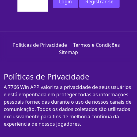
Login
Registrar-se
Políticas de Privacidade
Termos e Condições
Sitemap
Políticas de Privacidade
A 7766 Win APP valoriza a privacidade de seus usuários
e está empenhada em proteger todas as informações
pessoais fornecidas durante o uso de nossos canais de
comunicação. Todos os dados coletados são utilizados
exclusivamente para fins de melhoria contínua da
experiência de nossos jogadores.