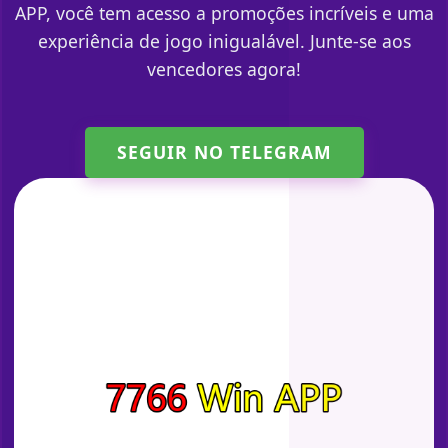
APP, você tem acesso a promoções incríveis e uma
experiência de jogo inigualável. Junte-se aos
vencedores agora!
SEGUIR NO TELEGRAM