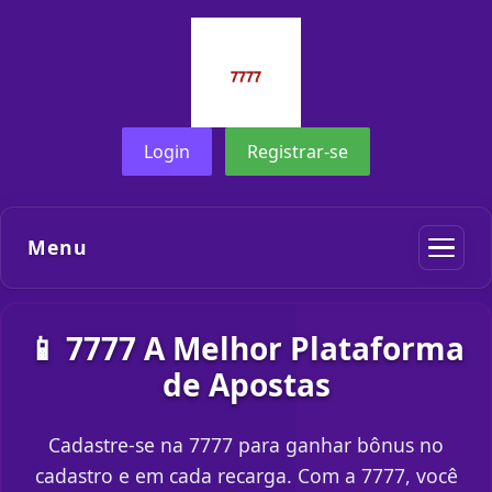
Login
Registrar-se
Menu
📱 7777 A Melhor Plataforma
de Apostas
Cadastre-se na 7777 para ganhar bônus no
cadastro e em cada recarga. Com a 7777, você