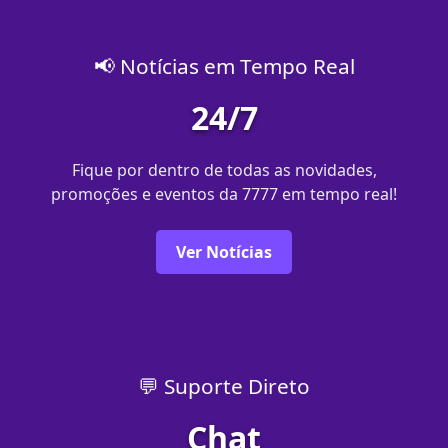
📢 Notícias em Tempo Real
24/7
Fique por dentro de todas as novidades,
promoções e eventos da 7777 em tempo real!
Ver Notícias
💬 Suporte Direto
Chat