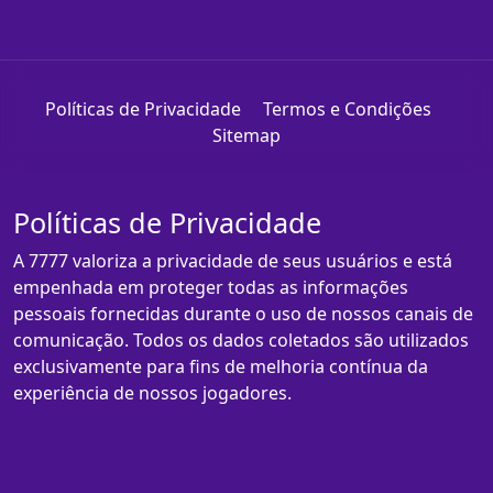
Políticas de Privacidade
Termos e Condições
Sitemap
Políticas de Privacidade
A 7777 valoriza a privacidade de seus usuários e está
empenhada em proteger todas as informações
pessoais fornecidas durante o uso de nossos canais de
comunicação. Todos os dados coletados são utilizados
exclusivamente para fins de melhoria contínua da
experiência de nossos jogadores.