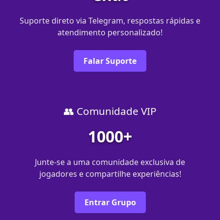
Suporte direto via Telegram, respostas rápidas e
atendimento personalizado!
Falar Suporte
👥 Comunidade VIP
1000+
Junte-se a uma comunidade exclusiva de
jogadores e compartilhe experiências!
Entrar Grupo