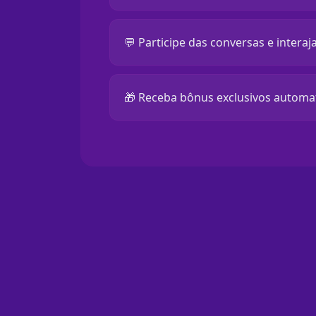
💬 Participe das conversas e interaj
🎁 Receba bônus exclusivos autom