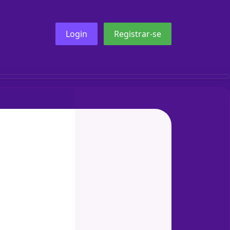
Login
Registrar-se