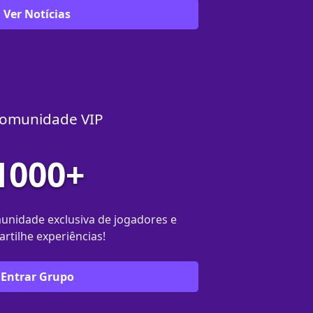
Ver Notícias
Comunidade VIP
1000+
unidade exclusiva de jogadores e
rtilhe experiências!
Entrar Grupo