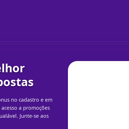
lhor
postas
ônus no cadastro e em
m acesso a promoções
ualável. Junte-se aos