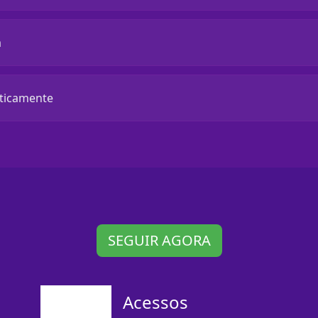
a
aticamente
SEGUIR AGORA
Acessos