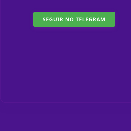
SEGUIR NO TELEGRAM