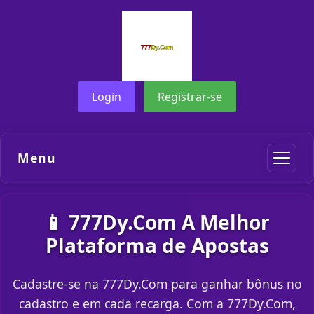
Login
Registrar-se
Menu
📱 777Dy.Com A Melhor
Plataforma de Apostas
Cadastre-se na 777Dy.Com para ganhar bônus no
cadastro e em cada recarga. Com a 777Dy.Com,