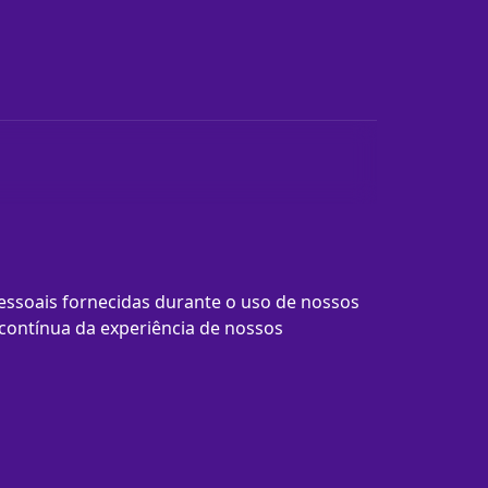
essoais fornecidas durante o uso de nossos
 contínua da experiência de nossos