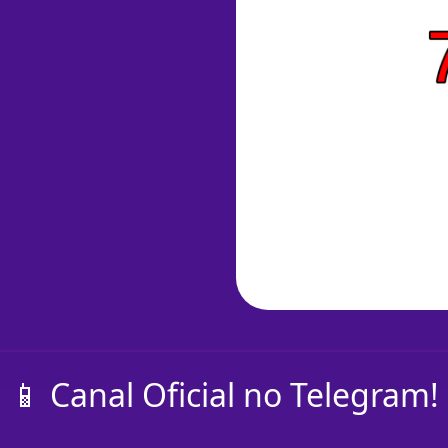
📱 Canal Oficial no Telegram!