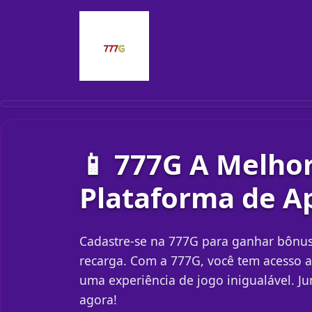
📱 777G A Melho
Plataforma de A
Cadastre-se na 777G para ganhar bônus
recarga. Com a 777G, você tem acesso a
uma experiência de jogo inigualável. J
agora!