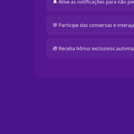
🔔 Ative as notificações para não p
💬 Participe das conversas e interaj
🎁 Receba bônus exclusivos autom