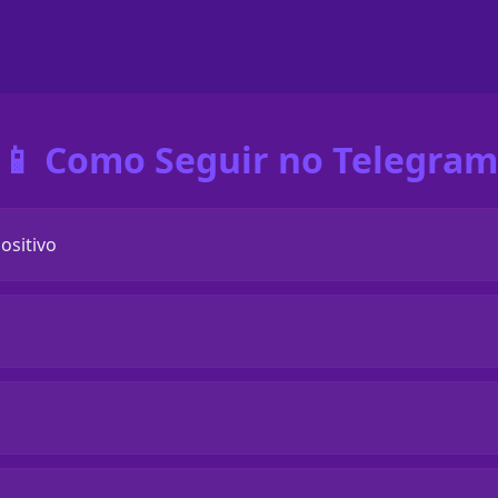
📱 Como Seguir no Telegram
ositivo