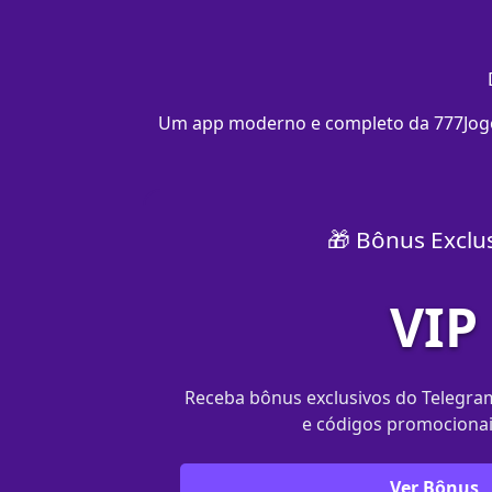
Um app moderno e completo da 777Jogo V
🎁 Bônus Exclu
VIP
Receba bônus exclusivos do Telegra
e códigos promocionai
Ver Bônus