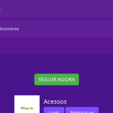
a
aticamente
SEGUIR AGORA
Acessos
Login
Registrar-se