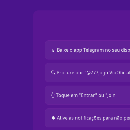
📱 Baixe o app Telegram no seu disp
🔍 Procure por "@777Jogo VipOficia
👆 Toque em "Entrar" ou "Join"
🔔 Ative as notificações para não p