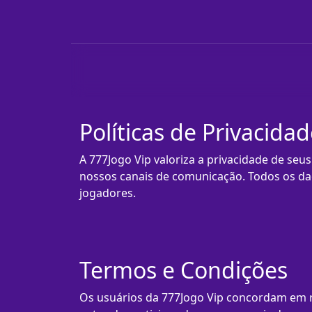
Políticas de Privacida
A 777Jogo Vip valoriza a privacidade de se
nossos canais de comunicação. Todos os dad
jogadores.
Termos e Condições
Os usuários da 777Jogo Vip concordam em re