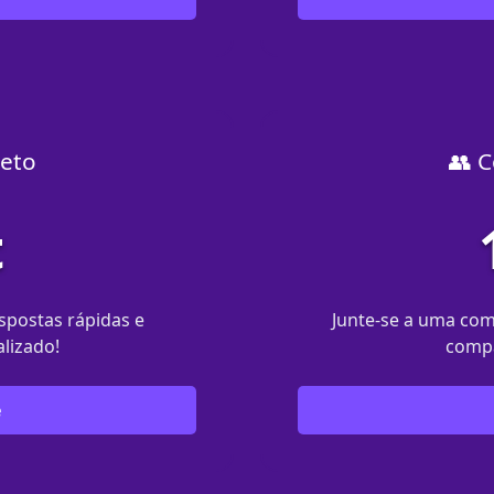
reto
👥 
t
espostas rápidas e
Junte-se a uma com
lizado!
compa
e