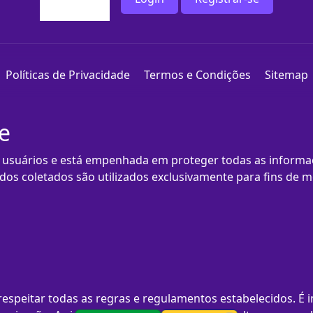
Políticas de Privacidade
Termos e Condições
Sitemap
de
us usuários e está empenhada em proteger todas as informa
os coletados são utilizados exclusivamente para fins de m
speitar todas as regras e regulamentos estabelecidos. É 