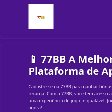
📱 77BB A Melho
Plataforma de A
Cadastre-se na 77BB para ganhar bônus
recarga. Com a 77BB, você tem acesso a
uma experiência de jogo inigualável. J
agora!