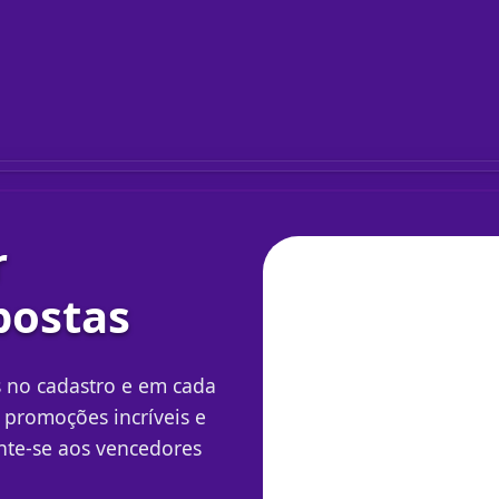
r
postas
 no cadastro e em cada
 promoções incríveis e
unte-se aos vencedores