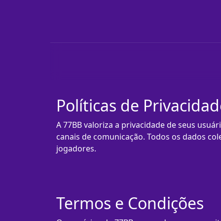
Políticas de Privacida
A 77BB valoriza a privacidade de seus usuá
canais de comunicação. Todos os dados cole
jogadores.
Termos e Condições