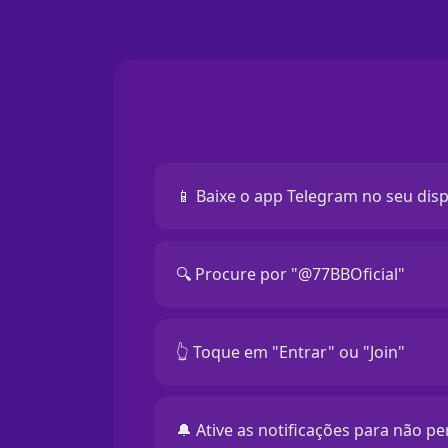
📱 Baixe o app Telegram no seu disp
🔍 Procure por "@77BBOficial"
👆 Toque em "Entrar" ou "Join"
🔔 Ative as notificações para não p