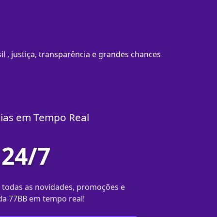
 , justiça, transparência e grandes chances
cias em Tempo Real
24/7
e todas as novidades, promoções e
da 77BB em tempo real!