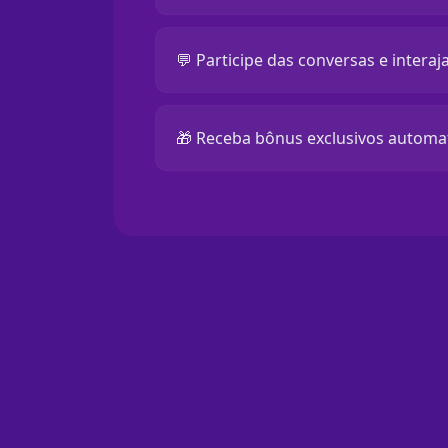
💬 Participe das conversas e interaj
🎁 Receba bônus exclusivos autom