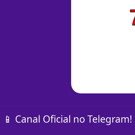
📱 Canal Oficial no Telegram!