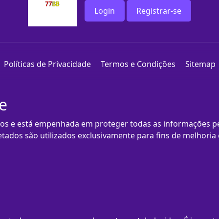
Login
Registrar-se
Políticas de Privacidade
Termos e Condições
Sitemap
de
rios e está empenhada em proteger todas as informações p
tados são utilizados exclusivamente para fins de melhoria