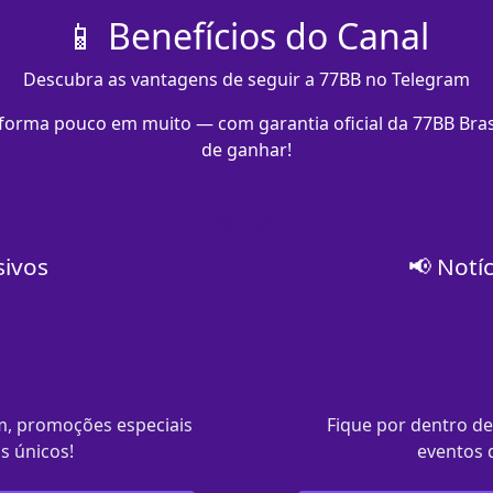
📱 Benefícios do Canal
Descubra as vantagens de seguir a 77BB no Telegram
orma pouco em muito — com garantia oficial da 77BB Brasil
de ganhar!
sivos
📢 Notí
m, promoções especiais
Fique por dentro d
s únicos!
eventos 