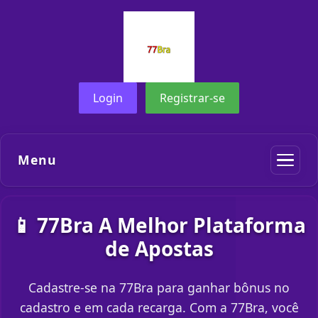
Login
Registrar-se
Menu
📱 77Bra A Melhor Plataforma
de Apostas
Cadastre-se na 77Bra para ganhar bônus no
cadastro e em cada recarga. Com a 77Bra, você