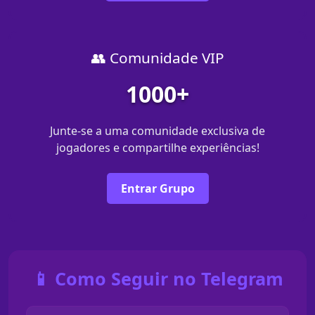
👥 Comunidade VIP
1000+
Junte-se a uma comunidade exclusiva de
jogadores e compartilhe experiências!
Entrar Grupo
📱 Como Seguir no Telegram