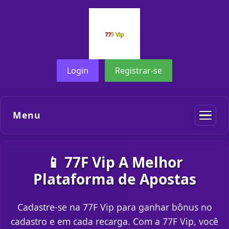
Login
Registrar-se
Menu
📱 77F Vip A Melhor
Plataforma de Apostas
Cadastre-se na 77F Vip para ganhar bônus no
cadastro e em cada recarga. Com a 77F Vip, você