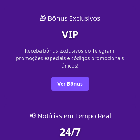
🎁 Bônus Exclusivos
VIP
Receba bônus exclusivos do Telegram,
promoções especiais e códigos promocionais
únicos!
Ver Bônus
📢 Notícias em Tempo Real
24/7