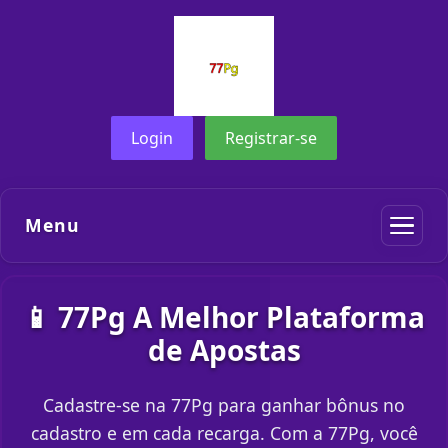
Login
Registrar-se
Menu
📱 77Pg A Melhor Plataforma
de Apostas
Cadastre-se na 77Pg para ganhar bônus no
cadastro e em cada recarga. Com a 77Pg, você