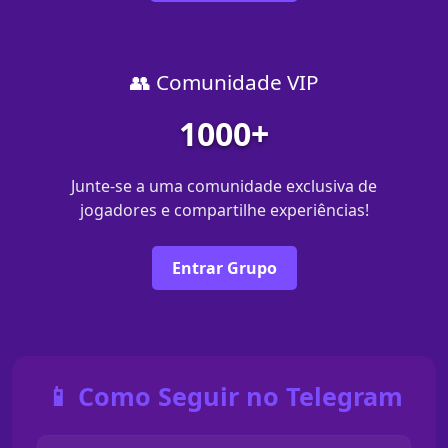
👥 Comunidade VIP
1000+
Junte-se a uma comunidade exclusiva de
jogadores e compartilhe experiências!
Entrar Grupo
📱 Como Seguir no Telegram