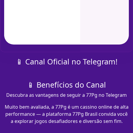
📱 Canal Oficial no Telegram!
📱 Benefícios do Canal
Descubra as vantagens de seguir a 77Pg no Telegram
Muito bem avaliada, a 77Pg é um cassino online de alta
performance — a plataforma 77Pg Brasil convida você
a explorar jogos desafiadores e diversão sem fim.