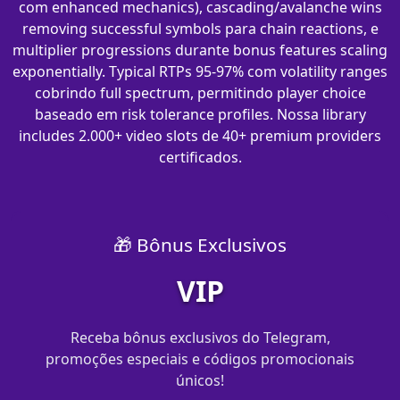
com enhanced mechanics), cascading/avalanche wins
removing successful symbols para chain reactions, e
multiplier progressions durante bonus features scaling
exponentially. Typical RTPs 95-97% com volatility ranges
cobrindo full spectrum, permitindo player choice
baseado em risk tolerance profiles. Nossa library
includes 2.000+ video slots de 40+ premium providers
certificados.
🎁 Bônus Exclusivos
VIP
Receba bônus exclusivos do Telegram,
promoções especiais e códigos promocionais
únicos!