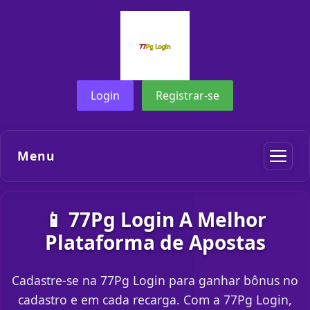
Login
Registrar-se
Menu
📱 77Pg Login A Melhor
Plataforma de Apostas
Cadastre-se na 77Pg Login para ganhar bônus no
cadastro e em cada recarga. Com a 77Pg Login,