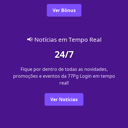
Ver Bônus
📢 Notícias em Tempo Real
24/7
Fique por dentro de todas as novidades,
promoções e eventos da 77Pg Login em tempo
real!
Ver Notícias