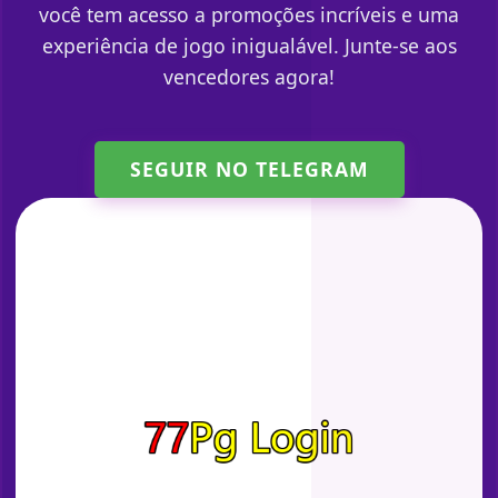
você tem acesso a promoções incríveis e uma
experiência de jogo inigualável. Junte-se aos
vencedores agora!
SEGUIR NO TELEGRAM