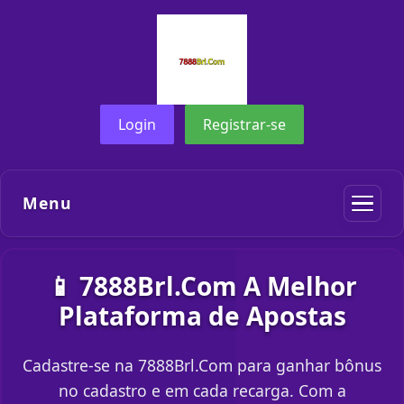
Login
Registrar-se
Menu
📱 7888Brl.Com A Melhor
Plataforma de Apostas
Cadastre-se na 7888Brl.Com para ganhar bônus
no cadastro e em cada recarga. Com a