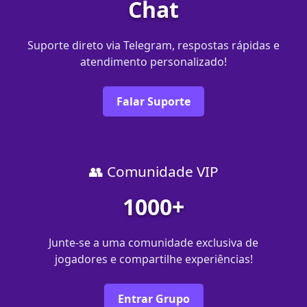
Chat
Suporte direto via Telegram, respostas rápidas e
atendimento personalizado!
Falar Suporte
👥 Comunidade VIP
1000+
Junte-se a uma comunidade exclusiva de
jogadores e compartilhe experiências!
Entrar Grupo