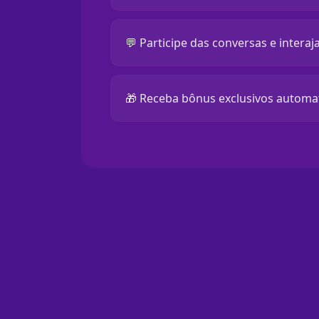
💬 Participe das conversas e interaj
🎁 Receba bônus exclusivos autom