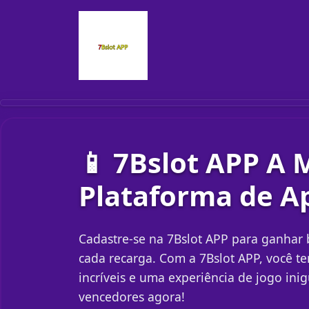
📱 7Bslot APP A 
Plataforma de A
Cadastre-se na 7Bslot APP para ganhar
cada recarga. Com a 7Bslot APP, você 
incríveis e uma experiência de jogo inig
vencedores agora!