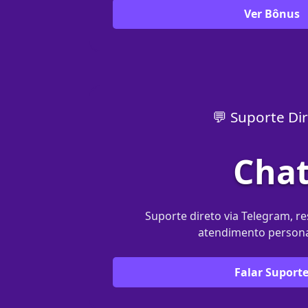
Ver Bônus
💬 Suporte Di
Cha
Suporte direto via Telegram, r
atendimento persona
Falar Suport