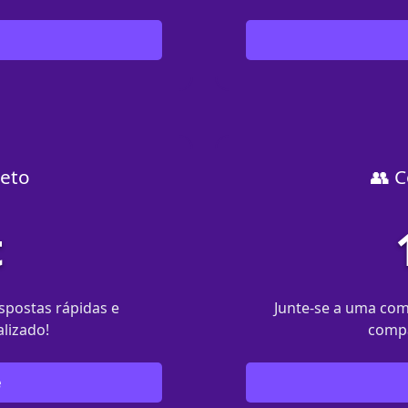
reto
👥 
t
espostas rápidas e
Junte-se a uma com
lizado!
compa
e