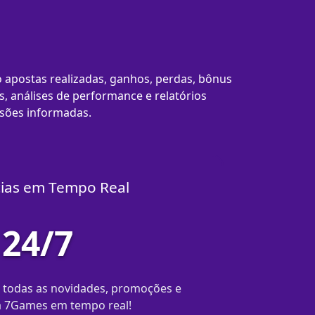
o apostas realizadas, ganhos, perdas, bônus
s, análises de performance e relatórios
sões informadas.
cias em Tempo Real
24/7
e todas as novidades, promoções e
a 7Games em tempo real!