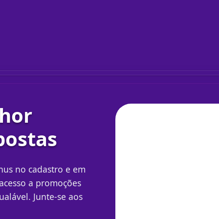
hor
postas
nus no cadastro e em
 acesso a promoções
ualável. Junte-se aos