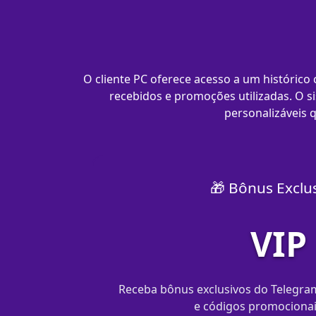
O cliente PC oferece acesso a um histórico
recebidos e promoções utilizadas. O si
personalizáveis
🎁 Bônus Exclu
VIP
Receba bônus exclusivos do Telegra
e códigos promocionai