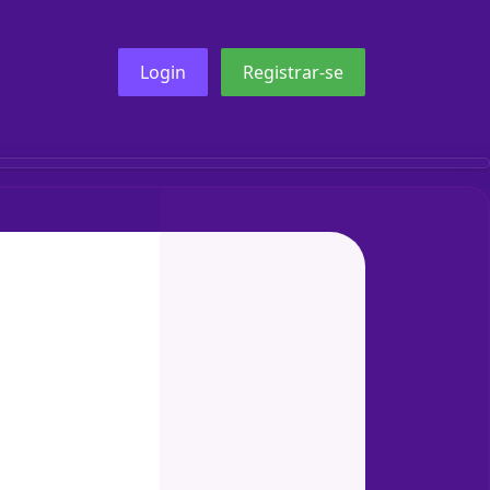
Login
Registrar-se