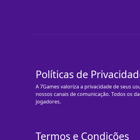
Políticas de Privacida
A 7Games valoriza a privacidade de seus u
nossos canais de comunicação. Todos os dad
jogadores.
Termos e Condições