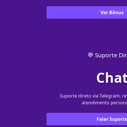
Ver Bônus
💬 Suporte Di
Cha
Suporte direto via Telegram, r
atendimento persona
Falar Suport