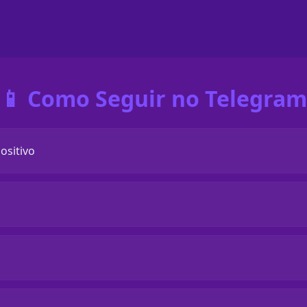
📱 Como Seguir no Telegram
ositivo