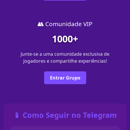
👥 Comunidade VIP
1000+
Junte-se a uma comunidade exclusiva de
jogadores e compartilhe experiências!
Entrar Grupo
📱 Como Seguir no Telegram