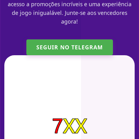
acesso a promoções incríveis e uma experiência
de jogo inigualável. Junte-se aos vencedores
agora!
SEGUIR NO TELEGRAM