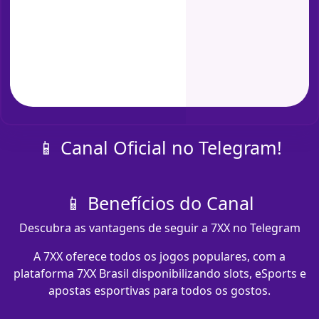
📱 Canal Oficial no Telegram!
📱 Benefícios do Canal
Descubra as vantagens de seguir a 7XX no Telegram
A 7XX oferece todos os jogos populares, com a
plataforma 7XX Brasil disponibilizando slots, eSports e
apostas esportivas para todos os gostos.