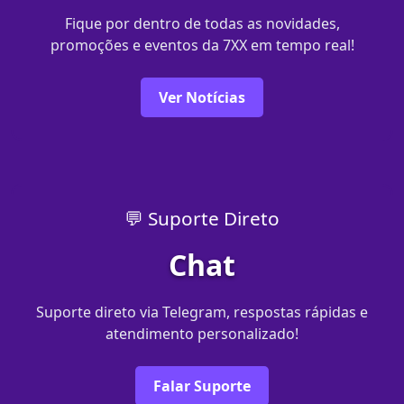
Fique por dentro de todas as novidades,
promoções e eventos da 7XX em tempo real!
Ver Notícias
💬 Suporte Direto
Chat
Suporte direto via Telegram, respostas rápidas e
atendimento personalizado!
Falar Suporte