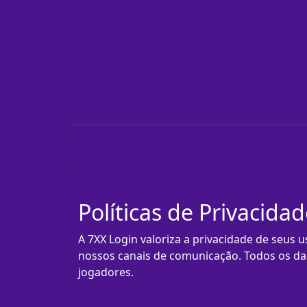
Políticas de Privacida
A 7XX Login valoriza a privacidade de seus
nossos canais de comunicação. Todos os dad
jogadores.