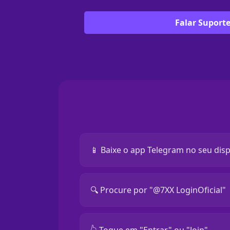
Falar Suport
📱 Baixe o app Telegram no seu disp
🔍 Procure por "@7XX LoginOficial"