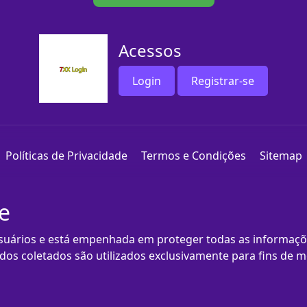
Acessos
Login
Registrar-se
Políticas de Privacidade
Termos e Condições
Sitemap
de
 usuários e está empenhada em proteger todas as informaçõ
os coletados são utilizados exclusivamente para fins de m