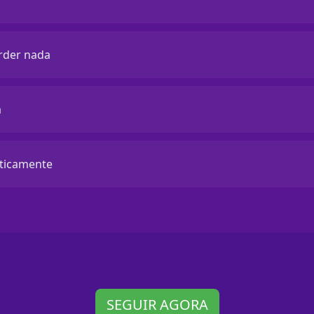
erder nada
a
aticamente
SEGUIR AGORA