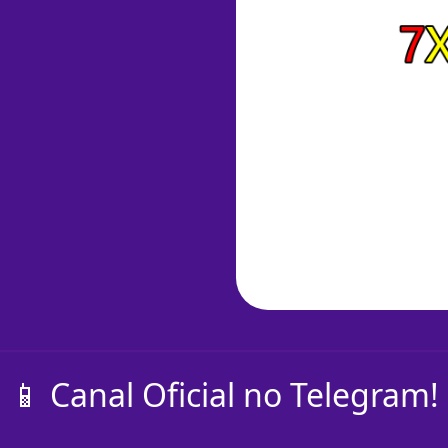
📱 Canal Oficial no Telegram!